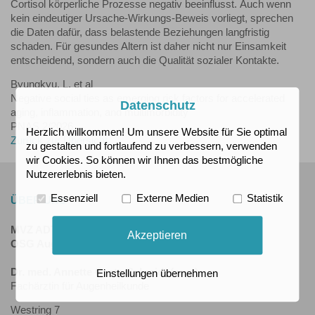
Cortisol körperliche Prozesse negativ beeinflusst. Auch wenn
kein eindeutiger Ursache-Wirkungs-Beweis vorliegt, sprechen
die Daten dafür, dass belastende Beziehungen langfristig
schaden. Für gesundes Altern ist daher nicht nur Einsamkeit
entscheidend, sondern auch die Qualität sozialer Kontakte.
Byungkyu, L. et al
Negative social ties as emerging risk factors for accelerated
Datenschutz
aging, inflammation, and multimorbidity
PNAS 2/2026
Herzlich willkommen! Um unsere Website für Sie optimal
Zurück zur Übersicht
zu gestalten und fortlaufend zu verbessern, verwenden
wir Cookies. So können wir Ihnen das bestmögliche
Nutzererlebnis bieten.
Essenziell
Externe Medien
Statistik
ÜBER UNS
MVZ ADTC Düsseldorf GmbH
Akzeptieren
OSG Augenpraxis Tönisvorst
Dr. med. Annette Grote-Schmidt (ang.)
Einstellungen übernehmen
Fachärztin für Augenheilkunde
Westring 7