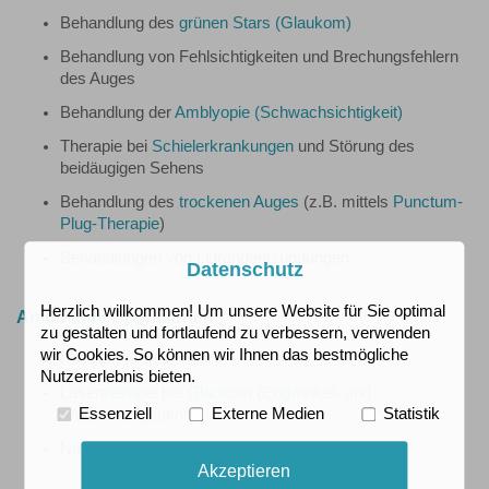
Behandlung des
grünen Stars (Glaukom)
Behandlung von Fehlsichtigkeiten und Brechungsfehlern
des Auges
Behandlung der
Amblyopie (Schwachsichtigkeit)
Therapie bei
Schielerkrankungen
und Störung des
beidäugigen Sehens
Behandlung des
trockenen Auges
(z.B. mittels
Punctum-
Plug-Therapie
)
Behandlungen von Lidrandentzündungen
Datenschutz
Herzlich willkommen! Um unsere Website für Sie optimal
Ambulante Operationen
zu gestalten und fortlaufend zu verbessern, verwenden
wir Cookies. So können wir Ihnen das bestmögliche
Katarakt (Grauer Star)
Nutzererlebnis bieten.
Lasertherapie bei Glaukom (Engwinkel- und
Essenziell
Externe Medien
Statistik
Weitwinkelglaukom)
Nachstar (Kapselfibrose)
Akzeptieren